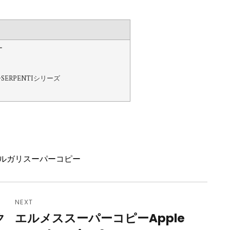
ー
ERPENTIシリーズ
ルガリスーパーコピー
NEXT
ク
エルメススーパーコピーApple
Next