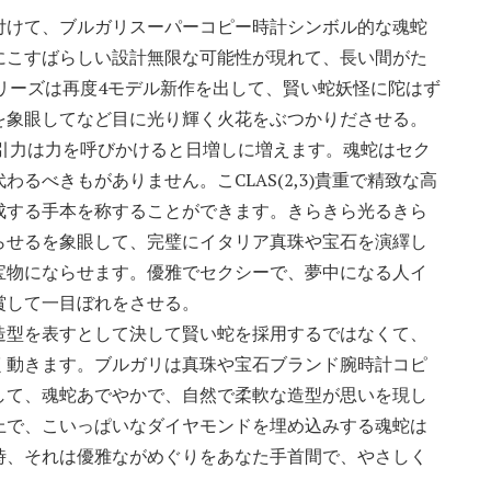
付けて、ブルガリスーパーコピー時計シンボル的な魂蛇
にこすばらしい設計無限な可能性が現れて、長い間がた
tiシリーズは再度4モデル新作を出して、賢い蛇妖怪に陀はず
を象眼してなど目に光り輝く火花をぶつかりださせる。
tati吸引力は力を呼びかけると日増しに増えます。魂蛇はセク
るべきもがありません。こCLAS(2,3)貴重で精致な高
成する手本を称することができます。きらきら光るきら
らせるを象眼して、完璧にイタリア真珠や宝石を演繹し
宝物にならせます。優雅でセクシーで、夢中になる人イ
賞して一目ぼれをさせる。
造型を表すとして決して賢い蛇を採用するではなくて、
く動きます。ブルガリは真珠や宝石ブランド腕時計コピ
して、魂蛇あでやかで、自然で柔軟な造型が思いを現し
上で、こいっぱいなダイヤモンドを埋め込みする魂蛇は
時、それは優雅ながめぐりをあなた手首間で、やさしく