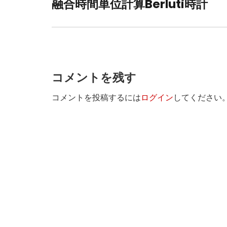
ナ
融合時間単位計算Berluti時計
post:
ビ
ゲ
ー
シ
コメントを残す
ョ
コメントを投稿するには
ログイン
してください
ン