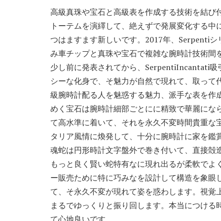
高級真珠や宝石と高級表を作成する技術を結び
トーテムを演繹して、絶えずで発展変化する中
つはますます新しいです。2017年、Serpen
み車チップと真珠や宝石で複雑な腕時計技術間
少し前に発表されてから、SerpentiIncan
シーな化身で、そ魅力が自然で現れて、取って代わ
級腕時計配る人を魅惑する魅力、派手な表を作
めく宝石は腕時計細部ごとにに精致で華麗にな
て高水準に着いて、それを永久不変時間貴重な
タリア風情に煥発して、十分に腕時計に家を鑑
魂蛇は円形時計文字盤外で巻き付いて、直接殻
もっと良く賢い蛇特有なに現れ出るが柔軟でよ
ー販売ために特に巧みなを設計して構造を象眼
て、そ永久不変が現れて姿を惑わします。視覚
まるでゆっくりと振り回します。本当につける
て心地良いです。