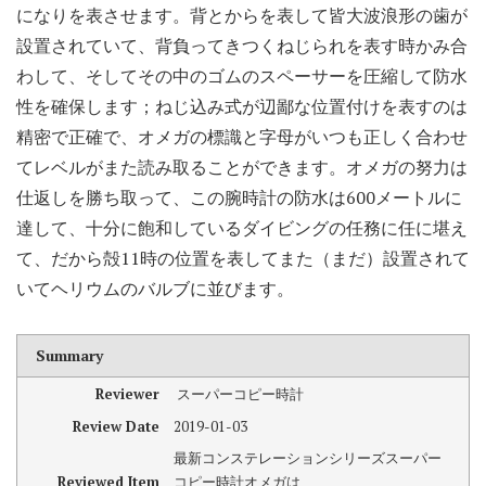
になりを表させます。背とからを表して皆大波浪形の歯が
設置されていて、背負ってきつくねじられを表す時かみ合
わして、そしてその中のゴムのスペーサーを圧縮して防水
性を確保します；ねじ込み式が辺鄙な位置付けを表すのは
精密で正確で、オメガの標識と字母がいつも正しく合わせ
てレベルがまた読み取ることができます。オメガの努力は
仕返しを勝ち取って、この腕時計の防水は600メートルに
達して、十分に飽和しているダイビングの任務に任に堪え
て、だから殻11時の位置を表してまた（まだ）設置されて
いてヘリウムのバルブに並びます。
Summary
Reviewer
スーパーコピー時計
Review Date
2019-01-03
最新コンステレーションシリーズスーパー
Reviewed Item
コピー時計オメガは