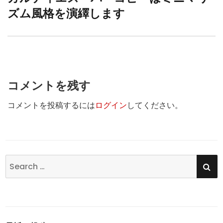
シ
ズム風格を演繹します
post:
ョ
ン
コメントを残す
コメントを投稿するには
ログイン
してください。
SE
Search
for: