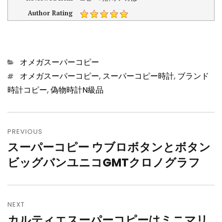
Author Rating
Categories
オメガスーパーコピー
Tags
オメガスーパーコピー
,
スーパーコピー時計
,
ブランド
時計コピー
,
偽物時計N級品
投
PREVIOUS
稿
スーパーコピー ウブロボタンとボタン
Previous
ナ
ビッグバンユニコGMTクロノグラフ
post:
ビ
ゲ
NEXT
ー
カルティエスーパーコピーはミニマリ
Next