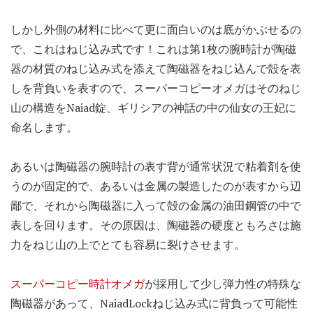
しかし外側の材料に比べて更に面白いのは底がかぶせるの
で、これはねじ込み式です！これは第1枚の腕時計が陶磁
器の材質のねじ込み式を添えて陶磁器をねじ込んで殻を表
しを背負いを表すので、スーパーコピーオメガはそのねじ
山の構造をNaiad錠、ギリシアの神話の中の仙女の王妃に
命名します。
あるいは陶磁器の腕時計の表す背が通常状況で粘着剤を使
うのが固定的で、あるいは金属の製造したのが表すから辺
鄙で、それから陶磁器に入って殻の金属の油田鋼管の中で
表しを回ります。その原因は、陶磁器の硬度ともろさは施
力をねじ山の上でとても容易に裂けさせます。
スーパーコピー時計オメガ
が採用して少し弾力性の特殊な
陶磁器があって、NaiadLockねじ込み式に背負って可能性