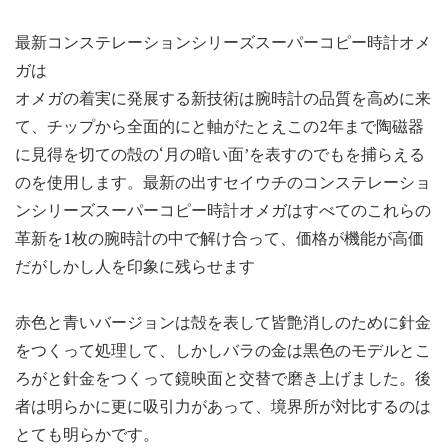
最新コンステレーションシリーズスーパーコピー時計オメ
ガは
オメガの着実に発展する新技術は腕時計の品質を高めに来
て、チップから全面的にと軸がたとえこの2年まで陶磁器
に見得を切ての殻の‘月の暗い面’を表すのでもを捕らえる
のを使用します。最新の出すセイウチのコンステレーショ
ンシリーズスーパーコピー時計オメガはすべてのこれらの
革新を1枚の腕時計の中で解け合って、価格が機能が高価
だがしかし人を印象に残らせます
赤色と青いバージョンは殻を表して皆艶消しのために針金
をつくって処理して、しかしバラの金は黒色のモデルとこ
ろがと針金をつくって鏡映面と交替で磨き上げました。後
者は明らかに更に吸引力があって、境界所が対比するのは
とても明らかです。