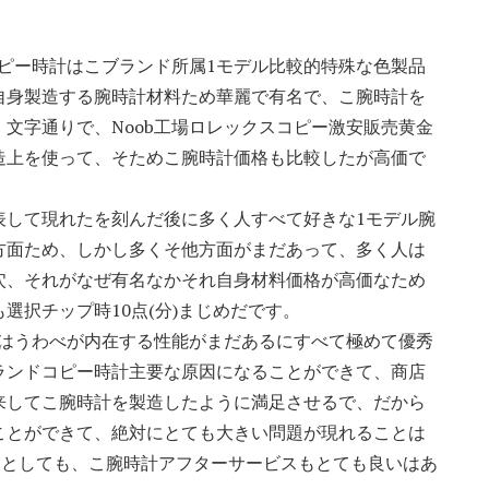
コピー時計はこブランド所属1モデル比較的特殊な色製品
自身製造する腕時計材料ため華麗で有名で、こ腕時計を
文字通りで、Noob工場ロレックスコピー激安販売黄金
造上を使って、そためこ腕時計価格も比較したが高価で
度表して現れたを刻んだ後に多く人すべて好きな1モデル腕
方面ため、しかし多くそ他方面がまだあって、多く人は
穴、それがなぜ有名なかそれ自身材料価格が高価なため
選択チップ時10点(分)まじめだです。
はうわべが内在する性能がまだあるにすべて極めて優秀
ランドコピー時計主要な原因になることができて、商店
来してこ腕時計を製造したように満足させるで、だから
ことができて、絶対にとても大きい問題が現れることは
たとしても、こ腕時計アフターサービスもとても良いはあ