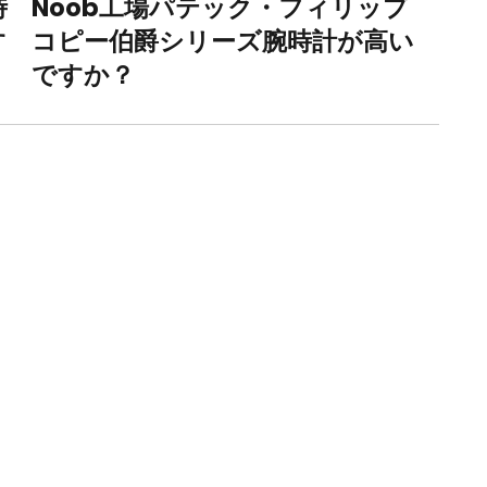
時
Noob工場パテック・フィリップ
Next
す
コピー伯爵シリーズ腕時計が高い
post:
ですか？
。