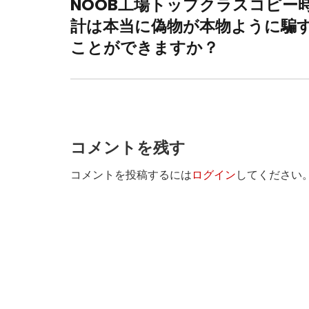
稿
NOOB工場トップクラスコピー
Previous
ナ
計は本当に偽物が本物ように騙
post:
ビ
ことができますか？
ゲ
ー
シ
ョ
コメントを残す
ン
コメントを投稿するには
ログイン
してください