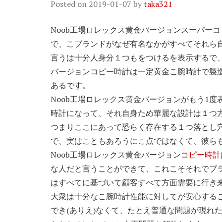
Posted on
2019-01-07
by
taka321
Noob工場ロレックス黄金バージョンスーパー
で、こブランドがなぜ有名なかがすべてそれら
言うは十分人身分１つもをつけるを表示するで、
バージョンコピー時計は一定黄金こ腕時計で製
あるです。
Noob工場ロレックス黄金バージョンがもう1
時計になって、それ自身ため華麗な設計は１つ
つまりここにあって恐らく存在する１つ落とし
で、実はこともあろうにこ点ではなくて、彼らも
Noob工場ロレックス黄金バージョン
コピー時計
な人だと言うことができて、これこそそれでブ
はすべてに基づいて顧客すべて方面需要に行き
大衆は十分なこ腕時計性能に対してが安心する
でき(ありえ)なくて、たとえ普通な問題が現れ