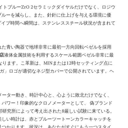
トブルーZrO 2セラミックダイヤルだけでなく、ロジウ
ブルーを減らし、また、針針に仕上げを与える環境に優
、ダイブ時間へ瞬間は、ステンレススチール状況が含まれて
れた青い陶器で地球非常に最初一方向回転ベゼルを採用
店
液体金属技術を利用するスケール範囲ベゼル非常に最
なります。こ革新は、MINまたは12時セッティング点に
メガ」ロゴが適切なネジ型カバーで公開されています。ヘ
0クロノメーター動き、時計中心と、心ように敗北だけでなく、
。パワー！印象的なクロノメーターとして、 偽ブランド
邦研究所によって考え出された8厳しい試験に来ている。
美しい時計は、赤とブルーツートーンカラーキャッチを
見つかります。状況は、あなたがすぐにもう一つスタイ