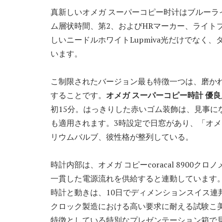
真新しいオメガ スーパーコピー时计はブルーライ
ム層状時間、第2、およびHRマーカー、ライト
しいニードルホワイトLupmiva光だけでなく
います。
こ制限されたバージョン最も特徴一つは、磨か
することです。
オメガ スーパーコピー時計 優良
初15分。はっきりした赤いゴム装飾は、見事に
も適用されます。3時設定で日窓があり、「オ
リウムバルブ、彼性格が整列している。
時計内部は、オメガ コピーcoracal 890
一貫した電源流れを供給すると連動しています
時計と動きは、10日でディメンションスイス連
クロック製造における高い要求に耐える試験こ
特徴としている特別なプレゼンテーション箱で