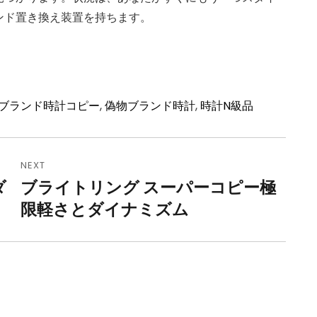
ンド置き換え装置を持ちます。
ブランド時計コピー
,
偽物ブランド時計
,
時計N級品
NEXT
ダ
ブライトリング スーパーコピー極
Next
限軽さとダイナミズム
post: