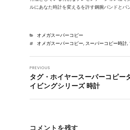
ルにあなた時計を変えるを許す鋼腕バンドとバ
Categories
オメガスーパーコピー
Tags
オメガスーパーコピー
,
スーパーコピー時計
,
投
PREVIOUS
稿
タグ・ホイヤースーパーコピー
Previous
ナ
イビングシリーズ 時計
post:
ビ
ゲ
ー
シ
コメントを残す